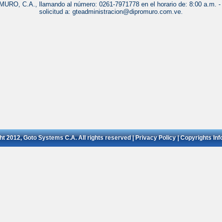
RO, C.A., llamando al número: 0261-7971778 en el horario de: 8:00 a.m. - 5
solicitud a: gteadministracion@dipromuro.com.ve.
t 2012, Goto Systems C.A. All rights reserved | Privacy Policy | Copyrights In